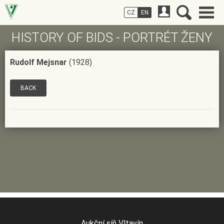
CZ
EN
HISTORY OF BIDS - PORTRÉT ŽENY
Rudolf Mejsnar
(1928)
BACK
Aukční síň Vltavín