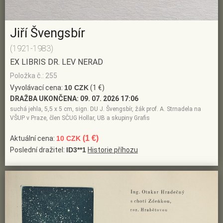
Jiří Švengsbír
(1921-1983)
EX LIBRIS DR. LEV NERAD
Položka č.: 255
Vyvolávací cena:
10 CZK
(1 €)
DRAŽBA UKONČENA:
09. 07. 2026 17:06
suchá jehla, 5,5 x 5 cm, sign. DU J. Švengsbír, žák prof. A. Strnadela na
VŠUP v Praze, člen SČUG Hollar, UB a skupiny Grafis
(1 €)
Aktuální cena:
10 CZK
Poslední dražitel:
ID3**1
Historie příhozu