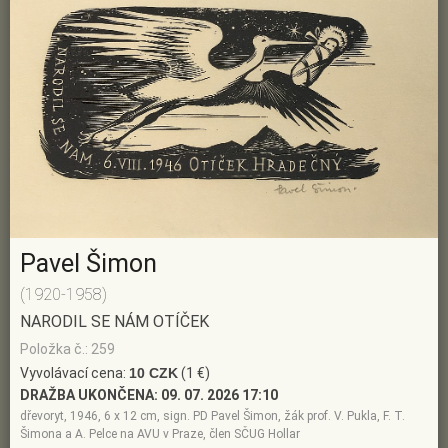
Pavel Šimon
(1920-1958)
NARODIL SE NÁM OTÍČEK
Položka č.: 259
Vyvolávací cena:
10 CZK
(1 €)
DRAŽBA UKONČENA:
09. 07. 2026 17:10
dřevoryt, 1946, 6 x 12 cm, sign. PD Pavel Šimon, žák prof. V. Pukla, F. T.
Šimona a A. Pelce na AVU v Praze, člen SČUG Hollar