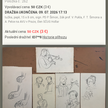
Položka č.: 262
Vyvolávací cena:
50 CZK
(3 €)
DRAŽBA UKONČENA:
09. 07. 2026 17:13
tužka, papír, 15 x 8 cm, sign. PD P. Šimon, žák prof. V. Pukla, F. T. Šimona a
A. Pelce na AVU v Praze, člen SČUG Hollar
(3 €)
Aktuální cena:
50 CZK
Poslední dražitel:
ID7**8
Historie příhozu