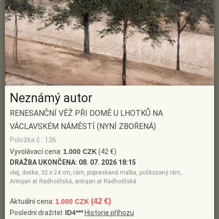
Neznámý autor
RENESANČNÍ VĚŽ PŘI DOMĚ U LHOTKŮ NA
VÁCLAVSKÉM NÁMĚSTÍ (NYNÍ ZBOŘENÁ)
Položka č.: 136
Vyvolávací cena:
1.000 CZK
(42 €)
DRAŽBA UKONČENA:
08. 07. 2026 18:15
olej, deska, 32 x 24 cm, rám, popraskaná malba, poškozený rám,
Antiqari.at Radhošťská, antiqari.at Radhošťská
(42 €)
Aktuální cena:
1.000 CZK
Poslední dražitel:
ID4***
Historie příhozu