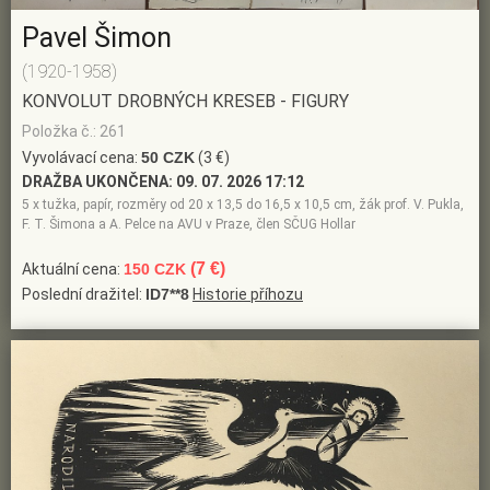
Pavel Šimon
(1920-1958)
KONVOLUT DROBNÝCH KRESEB - FIGURY
Položka č.: 261
Vyvolávací cena:
50 CZK
(3 €)
DRAŽBA UKONČENA:
09. 07. 2026 17:12
5 x tužka, papír, rozměry od 20 x 13,5 do 16,5 x 10,5 cm, žák prof. V. Pukla,
F. T. Šimona a A. Pelce na AVU v Praze, člen SČUG Hollar
(7 €)
Aktuální cena:
150 CZK
Poslední dražitel:
ID7**8
Historie příhozu