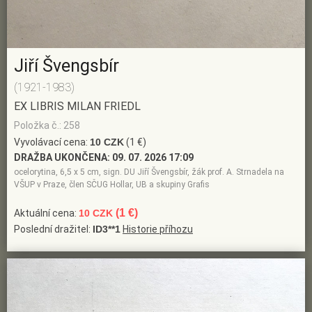
Jiří Švengsbír
(1921-1983)
EX LIBRIS MILAN FRIEDL
Položka č.: 258
Vyvolávací cena:
10 CZK
(1 €)
DRAŽBA UKONČENA:
09. 07. 2026 17:09
ocelorytina, 6,5 x 5 cm, sign. DU Jiří Švengsbír, žák prof. A. Strnadela na
VŠUP v Praze, člen SČUG Hollar, UB a skupiny Grafis
(1 €)
Aktuální cena:
10 CZK
Poslední dražitel:
ID3**1
Historie příhozu