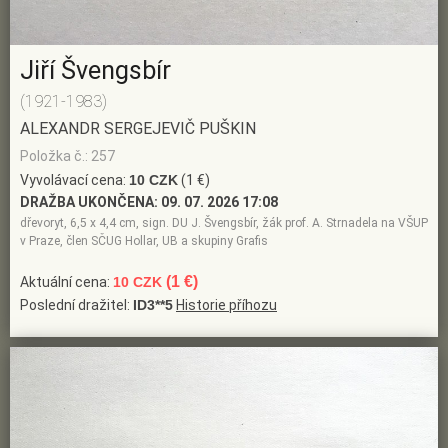
Jiří Švengsbír
(1921-1983)
ALEXANDR SERGEJEVIČ PUŠKIN
Položka č.: 257
Vyvolávací cena:
10 CZK
(1 €)
DRAŽBA UKONČENA:
09. 07. 2026 17:08
dřevoryt, 6,5 x 4,4 cm, sign. DU J. Švengsbír, žák prof. A. Strnadela na VŠUP
v Praze, člen SČUG Hollar, UB a skupiny Grafis
(1 €)
Aktuální cena:
10 CZK
Poslední dražitel:
ID3**5
Historie příhozu