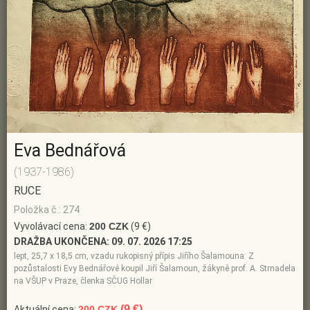
Eva Bednářová
(1937-1986)
RUCE
Položka č.: 274
Vyvolávací cena:
200 CZK
(9 €)
DRAŽBA UKONČENA:
09. 07. 2026 17:25
lept, 25,7 x 18,5 cm, vzadu rukopisný přípis Jiřího Šalamouna: Z
pozůstalosti Evy Bednářové koupil Jiří Šalamoun, žákyně prof. A. Strnadela
na VŠUP v Praze, členka SČUG Hollar
(9 €)
Aktuální cena:
200 CZK