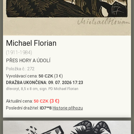
Michael Florian
(1911-1984)
PŘES HORY A ÚDOLÍ
Položka č.: 272
Vyvolávací cena:
50 CZK
(3 €)
DRAŽBA UKONČENA:
09. 07. 2026 17:23
dřevoryt, 8,5 x 8 cm, sign. PD Michael Florian
(3 €)
Aktuální cena:
50 CZK
Poslední dražitel:
ID7**8
Historie příhozu