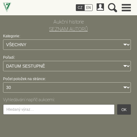
CZ
EN
Aukční historie
SEZNAM AUTORŮ
Kategorie:
Pořadí:
Počet položek na stránce:
Vyhledávání napříč aukcemi:
OK