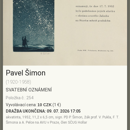
Pavel Šimon
(1920-1958)
SVATEBNÍ OZNÁMENÍ
Položka č.: 254
Vyvolávací cena:
10 CZK
(1 €)
DRAŽBA UKONČENA:
09. 07. 2026 17:05
akvatinta, 1952, 11,2 x 6,5 cm, sign. PD P. Šimon, žák prof. V. Pukla, F. T.
Šimona a A. Pelce na AVU v Praze, člen SČUG Hollar