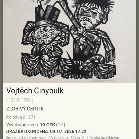
Vojtěch Cinybulk
(1915-1994)
ZLOBIVÝ ČERTÍK
Položka č.: 271
Vyvolávací cena:
10 CZK
(1 €)
DRAŽBA UKONČENA:
09. 07. 2026 17:22
linoryt, 10 x 12 cm, sign. PD Cinybulk, žák prof. J. Švába na Officina