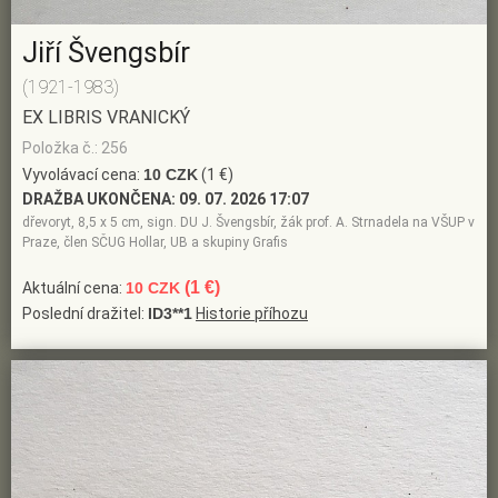
Jiří Švengsbír
(1921-1983)
EX LIBRIS VRANICKÝ
Položka č.: 256
Vyvolávací cena:
10 CZK
(1 €)
DRAŽBA UKONČENA:
09. 07. 2026 17:07
dřevoryt, 8,5 x 5 cm, sign. DU J. Švengsbír, žák prof. A. Strnadela na VŠUP v
Praze, člen SČUG Hollar, UB a skupiny Grafis
(1 €)
Aktuální cena:
10 CZK
Poslední dražitel:
ID3**1
Historie příhozu