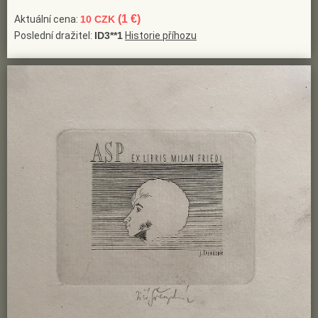
(1 €)
Aktuální cena:
10 CZK
Poslední dražitel:
ID3**1
Historie příhozu