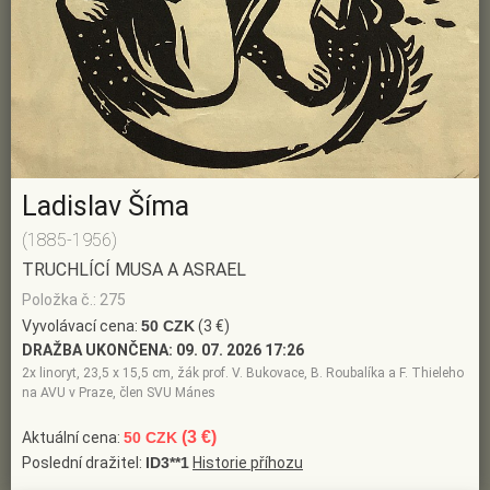
Ladislav Šíma
(1885-1956)
TRUCHLÍCÍ MUSA A ASRAEL
Položka č.: 275
Vyvolávací cena:
50 CZK
(3 €)
DRAŽBA UKONČENA:
09. 07. 2026 17:26
2x linoryt, 23,5 x 15,5 cm, žák prof. V. Bukovace, B. Roubalíka a F. Thieleho
na AVU v Praze, člen SVU Mánes
(3 €)
Aktuální cena:
50 CZK
Poslední dražitel:
ID3**1
Historie příhozu