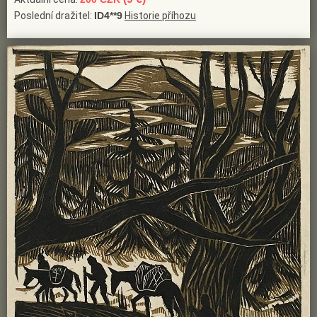
Poslední dražitel:
ID4**9
Historie příhozu