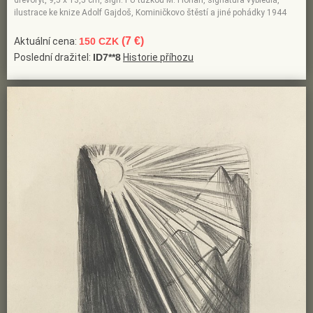
dřevoryt, 9,5 x 13,5 cm, sign. PU tužkou M. Florian, signatura vybledlá,
ilustrace ke knize Adolf Gajdoš, Kominičkovo štěstí a jiné pohádky 1944
(7 €)
Aktuální cena:
150 CZK
Poslední dražitel:
ID7**8
Historie příhozu