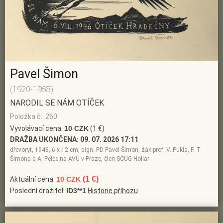
Pavel Šimon
(1920-1958)
NARODIL SE NÁM OTÍČEK
Položka č.: 260
Vyvolávací cena:
10 CZK
(1 €)
DRAŽBA UKONČENA:
09. 07. 2026 17:11
dřevoryt, 1946, 6 x 12 cm, sign. PD Pavel Šimon, žák prof. V. Pukla, F. T.
Šimona a A. Pelce na AVU v Praze, člen SČUG Hollar
(1 €)
Aktuální cena:
10 CZK
Poslední dražitel:
ID3**1
Historie příhozu