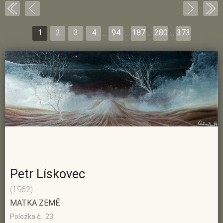
1
2
3
4
...
94
...
187
...
280
...
373
Petr Lískovec
(1962)
MATKA ZEMĚ
Položka č.: 23