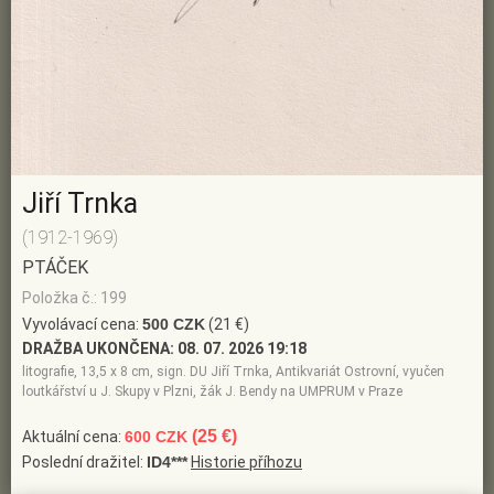
Jiří Trnka
(1912-1969)
PTÁČEK
Položka č.: 199
Vyvolávací cena:
500 CZK
(21 €)
DRAŽBA UKONČENA:
08. 07. 2026 19:18
litografie, 13,5 x 8 cm, sign. DU Jiří Trnka, Antikvariát Ostrovní, vyučen
loutkářství u J. Skupy v Plzni, žák J. Bendy na UMPRUM v Praze
(25 €)
Aktuální cena:
600 CZK
Poslední dražitel:
ID4***
Historie příhozu