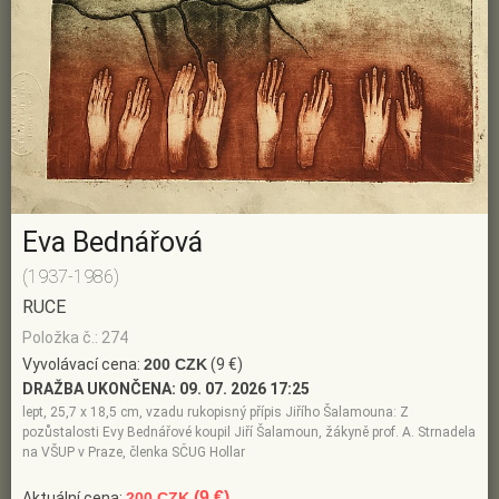
Eva Bednářová
(1937-1986)
RUCE
Položka č.: 274
Vyvolávací cena:
200 CZK
(9 €)
DRAŽBA UKONČENA:
09. 07. 2026 17:25
lept, 25,7 x 18,5 cm, vzadu rukopisný přípis Jiřího Šalamouna: Z
pozůstalosti Evy Bednářové koupil Jiří Šalamoun, žákyně prof. A. Strnadela
na VŠUP v Praze, členka SČUG Hollar
(9 €)
Aktuální cena:
200 CZK