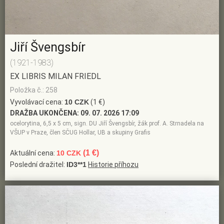
Jiří Švengsbír
(1921-1983)
EX LIBRIS MILAN FRIEDL
Položka č.: 258
Vyvolávací cena:
10 CZK
(1 €)
DRAŽBA UKONČENA:
09. 07. 2026 17:09
ocelorytina, 6,5 x 5 cm, sign. DU Jiří Švengsbír, žák prof. A. Strnadela na
VŠUP v Praze, člen SČUG Hollar, UB a skupiny Grafis
(1 €)
Aktuální cena:
10 CZK
Poslední dražitel:
ID3**1
Historie příhozu