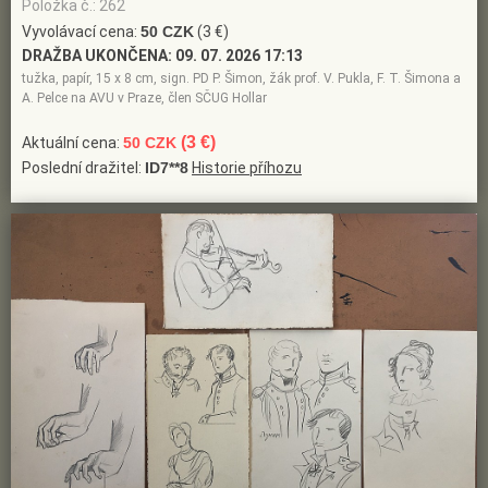
Položka č.: 262
Vyvolávací cena:
50 CZK
(3 €)
DRAŽBA UKONČENA:
09. 07. 2026 17:13
tužka, papír, 15 x 8 cm, sign. PD P. Šimon, žák prof. V. Pukla, F. T. Šimona a
A. Pelce na AVU v Praze, člen SČUG Hollar
(3 €)
Aktuální cena:
50 CZK
Poslední dražitel:
ID7**8
Historie příhozu