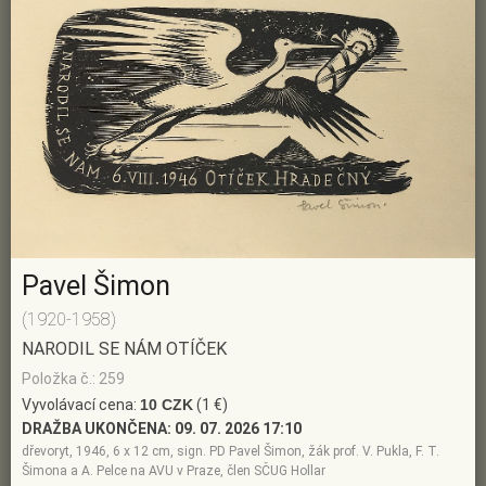
Pavel Šimon
(1920-1958)
NARODIL SE NÁM OTÍČEK
Položka č.: 259
Vyvolávací cena:
10 CZK
(1 €)
DRAŽBA UKONČENA:
09. 07. 2026 17:10
dřevoryt, 1946, 6 x 12 cm, sign. PD Pavel Šimon, žák prof. V. Pukla, F. T.
Šimona a A. Pelce na AVU v Praze, člen SČUG Hollar