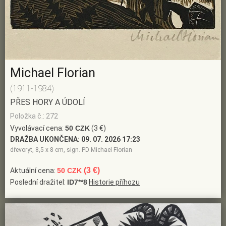
Michael Florian
(1911-1984)
PŘES HORY A ÚDOLÍ
Položka č.: 272
Vyvolávací cena:
50 CZK
(3 €)
DRAŽBA UKONČENA:
09. 07. 2026 17:23
dřevoryt, 8,5 x 8 cm, sign. PD Michael Florian
(3 €)
Aktuální cena:
50 CZK
Poslední dražitel:
ID7**8
Historie příhozu