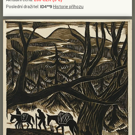
Poslední dražitel:
ID4**9
Historie příhozu