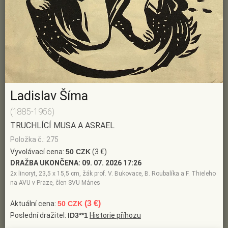
Ladislav Šíma
(1885-1956)
TRUCHLÍCÍ MUSA A ASRAEL
Položka č.: 275
Vyvolávací cena:
50 CZK
(3 €)
DRAŽBA UKONČENA:
09. 07. 2026 17:26
2x linoryt, 23,5 x 15,5 cm, žák prof. V. Bukovace, B. Roubalíka a F. Thieleho
na AVU v Praze, člen SVU Mánes
(3 €)
Aktuální cena:
50 CZK
Poslední dražitel:
ID3**1
Historie příhozu