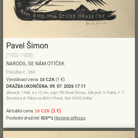
Pavel Šimon
(1920-1958)
NARODIL SE NÁM OTÍČEK
Položka č.: 260
Vyvolávací cena:
10 CZK
(1 €)
DRAŽBA UKONČENA:
09. 07. 2026 17:11
dřevoryt, 1946, 6 x 12 cm, sign. PD Pavel Šimon, žák prof. V. Pukla, F. T.
Šimona a A. Pelce na AVU v Praze, člen SČUG Hollar
(1 €)
Aktuální cena:
10 CZK
Poslední dražitel:
ID3**1
Historie příhozu