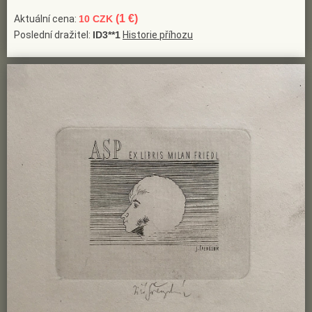
(1 €)
Aktuální cena:
10 CZK
Poslední dražitel:
ID3**1
Historie příhozu