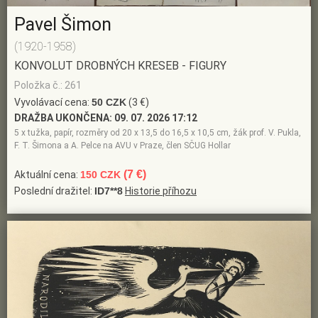
Pavel Šimon
(1920-1958)
KONVOLUT DROBNÝCH KRESEB - FIGURY
Položka č.: 261
Vyvolávací cena:
50 CZK
(3 €)
DRAŽBA UKONČENA:
09. 07. 2026 17:12
5 x tužka, papír, rozměry od 20 x 13,5 do 16,5 x 10,5 cm, žák prof. V. Pukla,
F. T. Šimona a A. Pelce na AVU v Praze, člen SČUG Hollar
(7 €)
Aktuální cena:
150 CZK
Poslední dražitel:
ID7**8
Historie příhozu