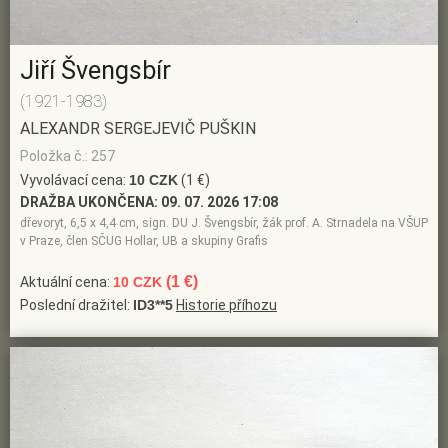
Jiří Švengsbír
(1921-1983)
ALEXANDR SERGEJEVIČ PUŠKIN
Položka č.: 257
Vyvolávací cena:
10 CZK
(1 €)
DRAŽBA UKONČENA:
09. 07. 2026 17:08
dřevoryt, 6,5 x 4,4 cm, sign. DU J. Švengsbír, žák prof. A. Strnadela na VŠUP
v Praze, člen SČUG Hollar, UB a skupiny Grafis
(1 €)
Aktuální cena:
10 CZK
Poslední dražitel:
ID3**5
Historie příhozu