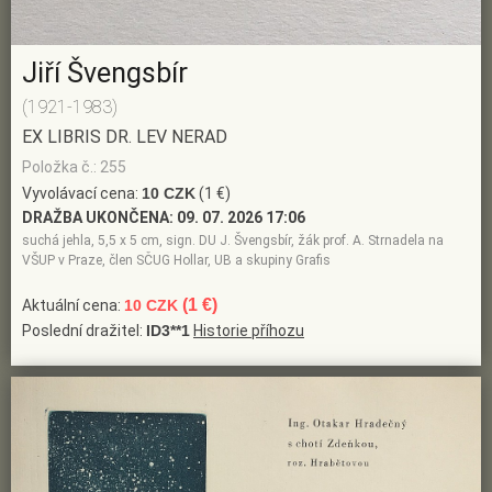
Jiří Švengsbír
(1921-1983)
EX LIBRIS DR. LEV NERAD
Položka č.: 255
Vyvolávací cena:
10 CZK
(1 €)
DRAŽBA UKONČENA:
09. 07. 2026 17:06
suchá jehla, 5,5 x 5 cm, sign. DU J. Švengsbír, žák prof. A. Strnadela na
VŠUP v Praze, člen SČUG Hollar, UB a skupiny Grafis
(1 €)
Aktuální cena:
10 CZK
Poslední dražitel:
ID3**1
Historie příhozu