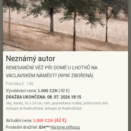
Neznámý autor
RENESANČNÍ VĚŽ PŘI DOMĚ U LHOTKŮ NA
VÁCLAVSKÉM NÁMĚSTÍ (NYNÍ ZBOŘENÁ)
Položka č.: 136
Vyvolávací cena:
1.000 CZK
(42 €)
DRAŽBA UKONČENA:
08. 07. 2026 18:15
olej, deska, 32 x 24 cm, rám, popraskaná malba, poškozený rám,
Antiqari.at Radhošťská, antiqari.at Radhošťská
(42 €)
Aktuální cena:
1.000 CZK
Poslední dražitel:
ID4***
Historie příhozu