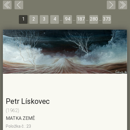
1
2
3
4
...
94
...
187
...
280
...
373
Petr Lískovec
(1962)
MATKA ZEMĚ
Položka č.: 23