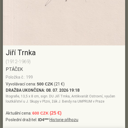
Jiří Trnka
(1912-1969)
PTÁČEK
Položka č.: 199
Vyvolávací cena:
500 CZK
(21 €)
DRAŽBA UKONČENA:
08. 07. 2026 19:18
litografie, 13,5 x 8 cm, sign. DU Jiří Trnka, Antikvariát Ostrovní, vyučen
loutkářství u J. Skupy v Plzni, žák J. Bendy na UMPRUM v Praze
(25 €)
Aktuální cena:
600 CZK
Poslední dražitel:
ID4***
Historie příhozu