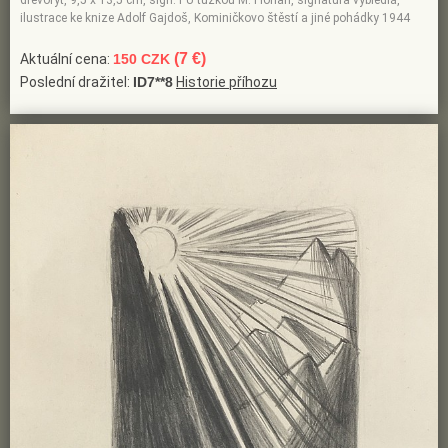
dřevoryt, 9,5 x 13,5 cm, sign. PU tužkou M. Florian, signatura vybledlá,
ilustrace ke knize Adolf Gajdoš, Kominičkovo štěstí a jiné pohádky 1944
(7 €)
Aktuální cena:
150 CZK
Poslední dražitel:
ID7**8
Historie příhozu