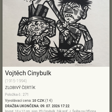
Vojtěch Cinybulk
(1915-1994)
ZLOBIVÝ ČERTÍK
Položka č.: 271
Vyvolávací cena:
10 CZK
(1 €)
DRAŽBA UKONČENA:
09. 07. 2026 17:22
linoryt, 10 x 12 cm, sign. PD Cinybulk, žák prof. J. Švába na Officina