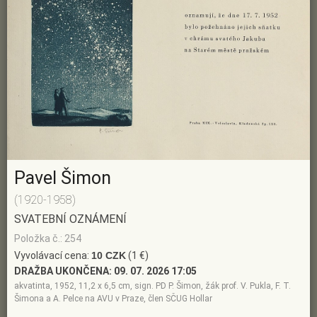
Pavel Šimon
(1920-1958)
SVATEBNÍ OZNÁMENÍ
Položka č.: 254
Vyvolávací cena:
10 CZK
(1 €)
DRAŽBA UKONČENA:
09. 07. 2026 17:05
akvatinta, 1952, 11,2 x 6,5 cm, sign. PD P. Šimon, žák prof. V. Pukla, F. T.
Šimona a A. Pelce na AVU v Praze, člen SČUG Hollar