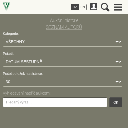
CZ
EN
Aukční historie
SEZNAM AUTORŮ
Kategorie:
Pořadí:
Počet položek na stránce:
Vyhledávání napříč aukcemi:
OK