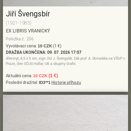
Jiří Švengsbír
(1921-1983)
EX LIBRIS VRANICKÝ
Položka č.: 256
Vyvolávací cena:
10 CZK
(1 €)
DRAŽBA UKONČENA:
09. 07. 2026 17:07
dřevoryt, 8,5 x 5 cm, sign. DU J. Švengsbír, žák prof. A. Strnadela na VŠUP v
Praze, člen SČUG Hollar, UB a skupiny Grafis
(1 €)
Aktuální cena:
10 CZK
Poslední dražitel:
ID3**1
Historie příhozu