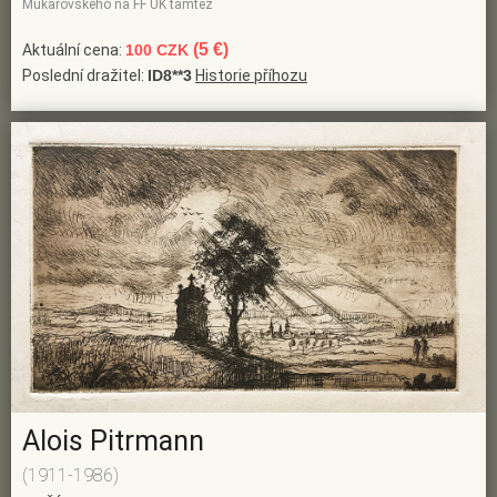
Mukařovského na FF UK tamtéž
(5 €)
Aktuální cena:
100 CZK
Poslední dražitel:
ID8**3
Historie příhozu
Alois Pitrmann
(1911-1986)