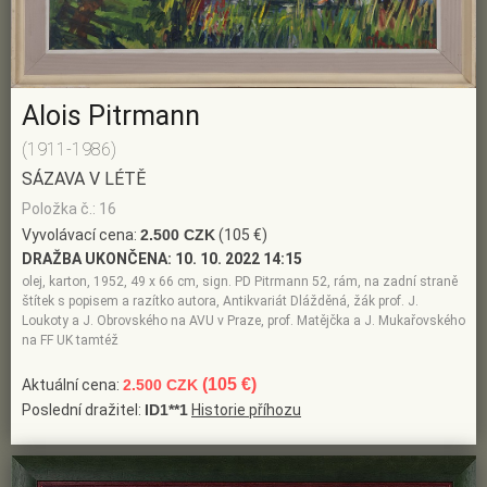
Alois Pitrmann
(1911-1986)
SÁZAVA V LÉTĚ
Položka č.: 16
Vyvolávací cena:
2.500 CZK
(105 €)
DRAŽBA UKONČENA:
10. 10. 2022 14:15
olej, karton, 1952, 49 x 66 cm, sign. PD Pitrmann 52, rám, na zadní straně
štítek s popisem a razítko autora, Antikvariát Dlážděná, žák prof. J.
Loukoty a J. Obrovského na AVU v Praze, prof. Matějčka a J. Mukařovského
na FF UK tamtéž
(105 €)
Aktuální cena:
2.500 CZK
Poslední dražitel:
ID1**1
Historie příhozu