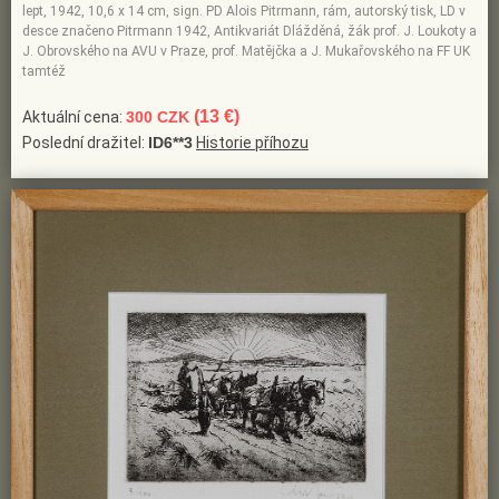
lept, 1942, 10,6 x 14 cm, sign. PD Alois Pitrmann, rám, autorský tisk, LD v
desce značeno Pitrmann 1942, Antikvariát Dlážděná, žák prof. J. Loukoty a
J. Obrovského na AVU v Praze, prof. Matějčka a J. Mukařovského na FF UK
tamtéž
(13 €)
Aktuální cena:
300 CZK
Poslední dražitel:
ID6**3
Historie příhozu