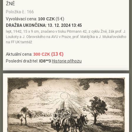
ŽNĚ
Položka č.: 166
Vyvolávací cena:
100 CZK
(5 €)
DRAŽBA UKONČENA:
13. 12. 2024 13:45
lept, 1942, 15 x 9 cm, značeno v tisku Pitrmann 42, z cyklu Žně, žák prof. J.
Loukoty a J. Obrovského na AVU v Praze, prof. Matějčka a J. Mukařovského
na FF UK tamtéž
(13 €)
Aktuální cena:
300 CZK
Poslední dražitel:
ID8**3
Historie příhozu