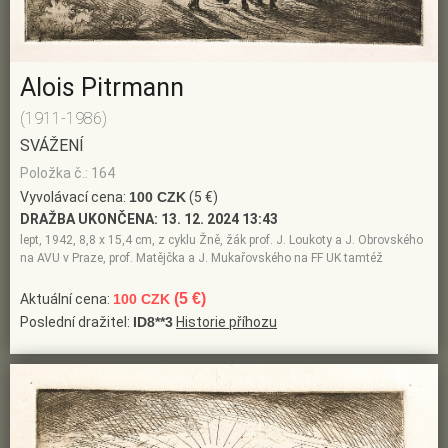
Alois Pitrmann
(1911-1986)
SVÁŽENÍ
Položka č.: 164
Vyvolávací cena:
100 CZK
(5 €)
DRAŽBA UKONČENA:
13. 12. 2024 13:43
lept, 1942, 8,8 x 15,4 cm, z cyklu Žně, žák prof. J. Loukoty a J. Obrovského
na AVU v Praze, prof. Matějčka a J. Mukařovského na FF UK tamtéž
(5 €)
Aktuální cena:
100 CZK
Poslední dražitel:
ID8**3
Historie příhozu