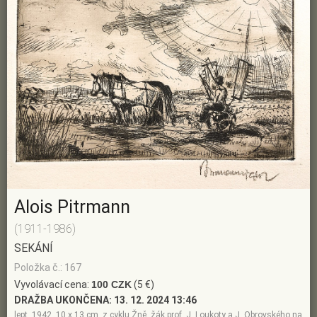
Alois Pitrmann
(1911-1986)
SEKÁNÍ
Položka č.: 167
Vyvolávací cena:
100 CZK
(5 €)
DRAŽBA UKONČENA:
13. 12. 2024 13:46
lept, 1942, 10 x 13 cm, z cyklu Žně, žák prof. J. Loukoty a J. Obrovského na