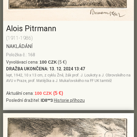
Alois Pitrmann
(1911-1986)
NAKLÁDÁNÍ
Položka č.: 168
Vyvolávací cena:
100 CZK
(5 €)
DRAŽBA UKONČENA:
13. 12. 2024 13:47
lept, 1942, 10 x 13 cm, z cyklu Žně, žák prof. J. Loukoty a J. Obrovského na
AVU v Praze, prof. Matějčka a J. Mukařovského na FF UK tamtéž
(5 €)
Aktuální cena:
100 CZK
Poslední dražitel:
ID8**3
Historie příhozu