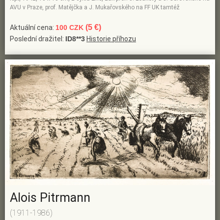
AVU v Praze, prof. Matějčka a J. Mukařovského na FF UK tamtéž
(5 €)
Aktuální cena:
100 CZK
Poslední dražitel:
ID8**3
Historie příhozu
Alois Pitrmann
(1911-1986)