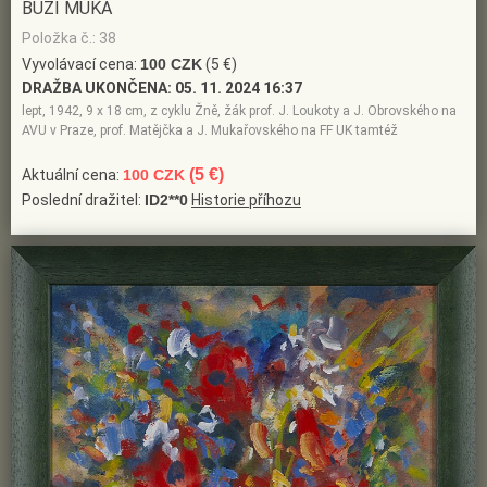
BUŽÍ MUKA
Položka č.: 38
Vyvolávací cena:
100 CZK
(5 €)
DRAŽBA UKONČENA:
05. 11. 2024 16:37
lept, 1942, 9 x 18 cm, z cyklu Žně, žák prof. J. Loukoty a J. Obrovského na
AVU v Praze, prof. Matějčka a J. Mukařovského na FF UK tamtéž
(5 €)
Aktuální cena:
100 CZK
Poslední dražitel:
ID2**0
Historie příhozu