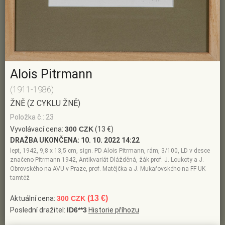
Alois Pitrmann
(1911-1986)
ŽNĚ (Z CYKLU ŽNĚ)
Položka č.: 23
Vyvolávací cena:
300 CZK
(13 €)
DRAŽBA UKONČENA:
10. 10. 2022 14:22
lept, 1942, 9,8 x 13,5 cm, sign. PD Alois Pitrmann, rám, 3/100, LD v desce
značeno Pitrmann 1942, Antikvariát Dlážděná, žák prof. J. Loukoty a J.
Obrovského na AVU v Praze, prof. Matějčka a J. Mukařovského na FF UK
tamtéž
(13 €)
Aktuální cena:
300 CZK
Poslední dražitel:
ID6**3
Historie příhozu