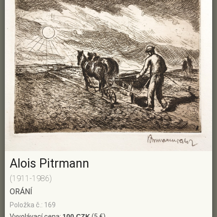
Alois Pitrmann
(1911-1986)
ORÁNÍ
Položka č.: 169
Vyvolávací cena:
100 CZK
(5 €)