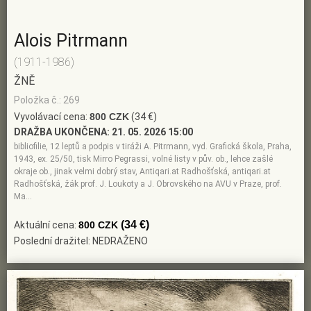
Alois Pitrmann
(1911-1986)
ŽNĚ
Položka č.: 269
Vyvolávací cena:
800 CZK
(34 €)
DRAŽBA UKONČENA:
21. 05. 2026 15:00
bibliofilie, 12 leptů a podpis v tiráži A. Pitrmann, vyd. Grafická škola, Praha,
1943, ex. 25/50, tisk Mirro Pegrassi, volné listy v pův. ob., lehce zašlé
okraje ob., jinak velmi dobrý stav, Antiqari.at Radhošťská, antiqari.at
Radhošťská, žák prof. J. Loukoty a J. Obrovského na AVU v Praze, prof.
Ma…
(34 €)
Aktuální cena:
800 CZK
Poslední dražitel: NEDRAŽENO