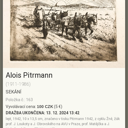
Alois Pitrmann
(1911-1986)
SEKÁNÍ
Položka č.: 163
Vyvolávací cena:
100 CZK
(5 €)
DRAŽBA UKONČENA:
13. 12. 2024 13:42
lept, 1942, 10 x 13,5 cm, značeno v tisku Pitrmann 1942, z cyklu Žně, žák
prof. J. Loukoty a J. Obrovského na AVU v Praze, prof. Matějčka a J.