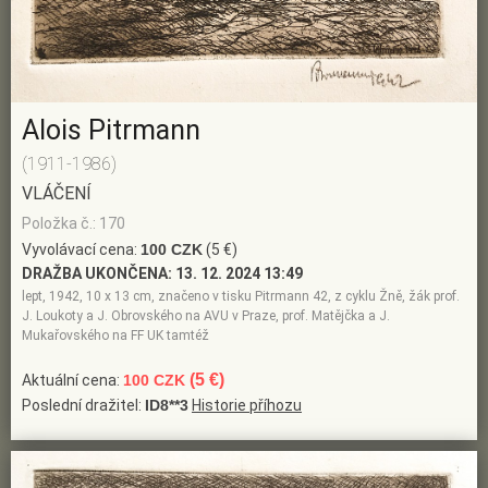
Alois Pitrmann
(1911-1986)
VLÁČENÍ
Položka č.: 170
Vyvolávací cena:
100 CZK
(5 €)
DRAŽBA UKONČENA:
13. 12. 2024 13:49
lept, 1942, 10 x 13 cm, značeno v tisku Pitrmann 42, z cyklu Žně, žák prof.
J. Loukoty a J. Obrovského na AVU v Praze, prof. Matějčka a J.
Mukařovského na FF UK tamtéž
(5 €)
Aktuální cena:
100 CZK
Poslední dražitel:
ID8**3
Historie příhozu