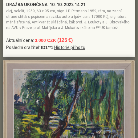
DRAŽBA UKONČENA:
10. 10. 2022 14:21
olej, sololit, 1959, 63 x 95 cm, sign. LD Pitrmann 1959, rám, na zadní
straně štítek s popisem a razítko autora (pův. cena 17000 Kč), signatura
méně zřetelná, Antikvariát Dlážděná, žák prof. J. Loukoty a J. Obrovského
na AVU v Praze, prof. Matějčka a J. Mukařovského na FF UK tamtéž
(125 €)
Aktuální cena:
3.000 CZK
Poslední dražitel:
ID1**1
Historie příhozu