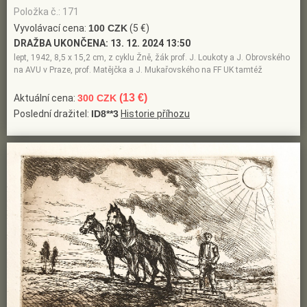
Položka č.: 171
Vyvolávací cena:
100 CZK
(5 €)
DRAŽBA UKONČENA:
13. 12. 2024 13:50
lept, 1942, 8,5 x 15,2 cm, z cyklu Žně, žák prof. J. Loukoty a J. Obrovského
na AVU v Praze, prof. Matějčka a J. Mukařovského na FF UK tamtéž
(13 €)
Aktuální cena:
300 CZK
Poslední dražitel:
ID8**3
Historie příhozu