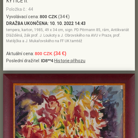
KYTICE II.
Položka č.: 44
Vyvolávací cena:
800 CZK
(34 €)
DRAŽBA UKONČENA:
10. 10. 2022 14:43
tempera, karton, 1985, 49 x 34 cm, sign. PD Pitrmann 85, rám, Antikvariát
Dlážděná, žák prof. J. Loukoty a J. Obrovského na AVU v Praze, prof.
Matějčka a J. Mukařovského na FF UK tamtéž
(34 €)
Aktuální cena:
800 CZK
Poslední dražitel:
ID8**4
Historie příhozu