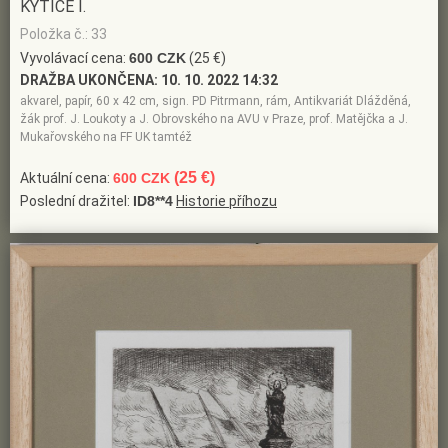
KYTICE I.
Položka č.: 33
Vyvolávací cena:
600 CZK
(25 €)
DRAŽBA UKONČENA:
10. 10. 2022 14:32
akvarel, papír, 60 x 42 cm, sign. PD Pitrmann, rám, Antikvariát Dlážděná,
žák prof. J. Loukoty a J. Obrovského na AVU v Praze, prof. Matějčka a J.
Mukařovského na FF UK tamtéž
(25 €)
Aktuální cena:
600 CZK
Poslední dražitel:
ID8**4
Historie příhozu