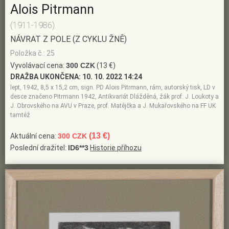
Alois Pitrmann
(1911-1986)
NÁVRAT Z POLE (Z CYKLU ŽNĚ)
Položka č.: 25
Vyvolávací cena:
300 CZK
(13 €)
DRAŽBA UKONČENA:
10. 10. 2022 14:24
lept, 1942, 8,5 x 15,2 cm, sign. PD Alois Pitrmann, rám, autorský tisk, LD v
desce značeno Pitrmann 1942, Antikvariát Dlážděná, žák prof. J. Loukoty a
J. Obrovského na AVU v Praze, prof. Matějčka a J. Mukařovského na FF UK
tamtéž
(13 €)
Aktuální cena:
300 CZK
Poslední dražitel:
ID6**3
Historie příhozu