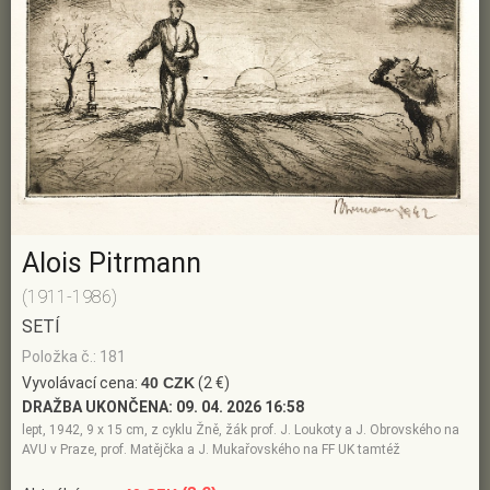
Alois Pitrmann
(1911-1986)
SETÍ
Položka č.: 181
Vyvolávací cena:
40 CZK
(2 €)
DRAŽBA UKONČENA:
09. 04. 2026 16:58
lept, 1942, 9 x 15 cm, z cyklu Žně, žák prof. J. Loukoty a J. Obrovského na
AVU v Praze, prof. Matějčka a J. Mukařovského na FF UK tamtéž