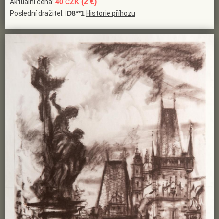
(2 €)
Aktuální cena:
40 CZK
Poslední dražitel:
ID8**1
Historie příhozu