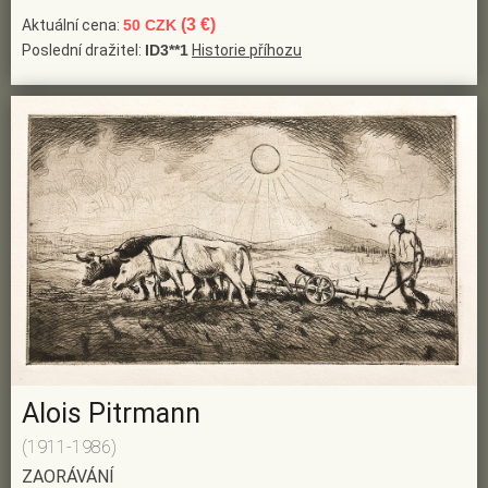
(3 €)
Aktuální cena:
50 CZK
Poslední dražitel:
ID3**1
Historie příhozu
Alois Pitrmann
(1911-1986)
ZAORÁVÁNÍ