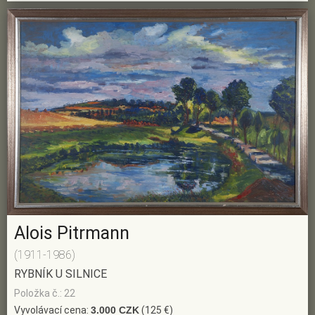
Alois Pitrmann
(1911-1986)
RYBNÍK U SILNICE
Položka č.: 22
Vyvolávací cena:
3.000 CZK
(125 €)