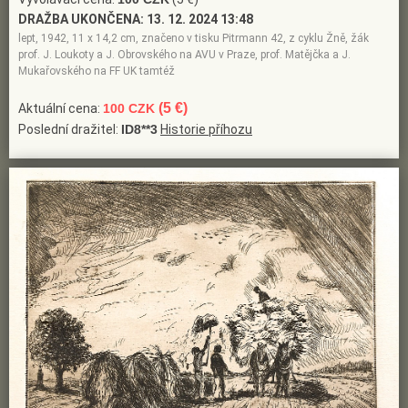
DRAŽBA UKONČENA:
13. 12. 2024 13:48
lept, 1942, 11 x 14,2 cm, značeno v tisku Pitrmann 42, z cyklu Žně, žák
prof. J. Loukoty a J. Obrovského na AVU v Praze, prof. Matějčka a J.
Mukařovského na FF UK tamtéž
(5 €)
Aktuální cena:
100 CZK
Poslední dražitel:
ID8**3
Historie příhozu