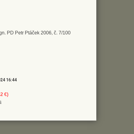
sign. PD Petr Ptáček 2006, č. 7/100
024 16:44
42 €)
s