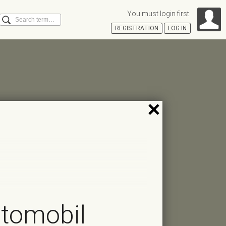
You must login first.
Search
REGISTRATION
LOG IN
Á
utomobil