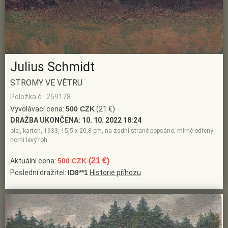
Julius Schmidt
STROMY VE VĚTRU
Položka č.: 259178
Vyvolávací cena:
500 CZK
(21 €)
DRAŽBA UKONČENA:
10. 10. 2022 18:24
olej, karton, 1933, 15,5 x 20,8 cm, na zadní straně popsáno, mírně odřený
horní levý roh
(21 €)
Aktuální cena:
500 CZK
Poslední dražitel:
ID8**1
Historie příhozu