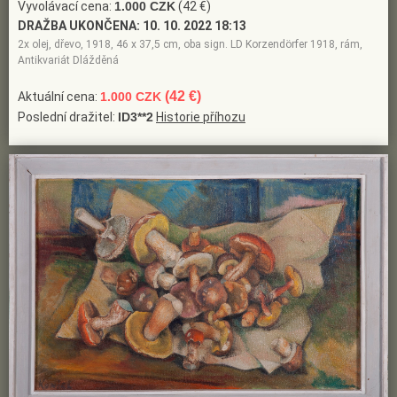
Vyvolávací cena:
1.000 CZK
(42 €)
DRAŽBA UKONČENA:
10. 10. 2022 18:13
2x olej, dřevo, 1918, 46 x 37,5 cm, oba sign. LD Korzendörfer 1918, rám,
Antikvariát Dlážděná
(42 €)
Aktuální cena:
1.000 CZK
Poslední dražitel:
ID3**2
Historie příhozu