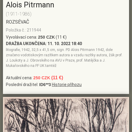
Alois Pitrmann
(1911-1986)
ROZSÉVAČ
Položka č.: 211944
Vyvolávací cena:
250 CZK
(11 €)
DRAŽBA UKONČENA:
11. 10. 2022 18:40
litografie, 1942, 32,5 x 41,5 cm, sign. PD Alois Pitrmann 1942, dole
značeno vodotiskovým razítkem autora a vzadu razítky autora, žák prof.
J. Loukoty a J. Obrovského na AVU v Praze, prof. Matějčka a J.
Mukařovského na FF UK tamtéž
(11 €)
Aktuální cena:
250 CZK
Poslední dražitel:
ID6**3
Historie příhozu