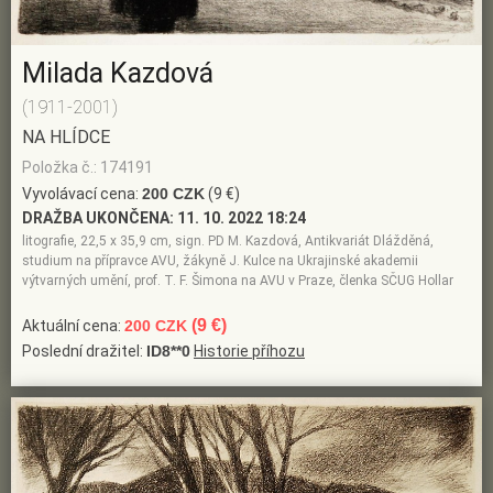
Milada Kazdová
(1911-2001)
NA HLÍDCE
Položka č.: 174191
Vyvolávací cena:
200 CZK
(9 €)
DRAŽBA UKONČENA:
11. 10. 2022 18:24
litografie, 22,5 x 35,9 cm, sign. PD M. Kazdová, Antikvariát Dlážděná,
studium na přípravce AVU, žákyně J. Kulce na Ukrajinské akademii
výtvarných umění, prof. T. F. Šimona na AVU v Praze, členka SČUG Hollar
(9 €)
Aktuální cena:
200 CZK
Poslední dražitel:
ID8**0
Historie příhozu