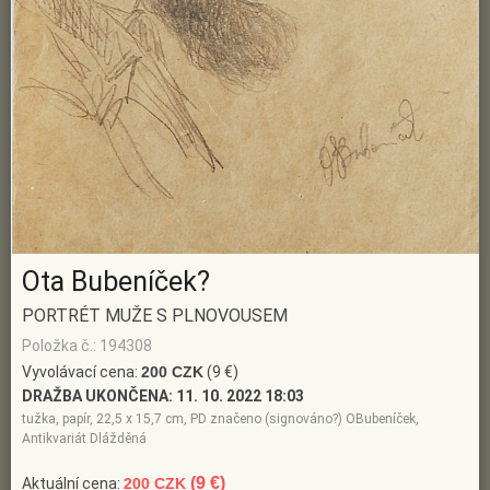
Ota Bubeníček?
PORTRÉT MUŽE S PLNOVOUSEM
Položka č.: 194308
Vyvolávací cena:
200 CZK
(9 €)
DRAŽBA UKONČENA:
11. 10. 2022 18:03
tužka, papír, 22,5 x 15,7 cm, PD značeno (signováno?) OBubeníček,
Antikvariát Dlážděná
(9 €)
Aktuální cena:
200 CZK