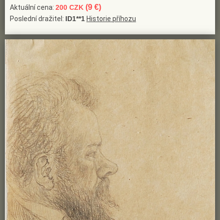
(9 €)
Aktuální cena:
200 CZK
Poslední dražitel:
ID1**1
Historie příhozu