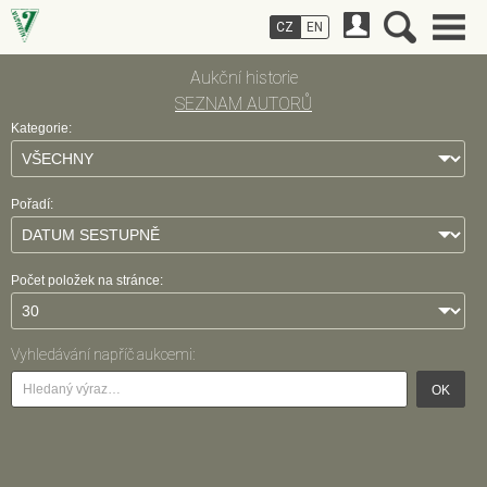
CZ
EN
Aukční historie
SEZNAM AUTORŮ
Kategorie:
Pořadí:
Počet položek na stránce:
Vyhledávání napříč aukcemi:
OK