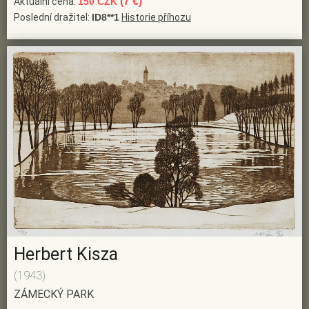
(7 €)
Aktuální cena:
150 CZK
Poslední dražitel:
ID8**1
Historie příhozu
Herbert Kisza
(1943)
ZÁMECKÝ PARK