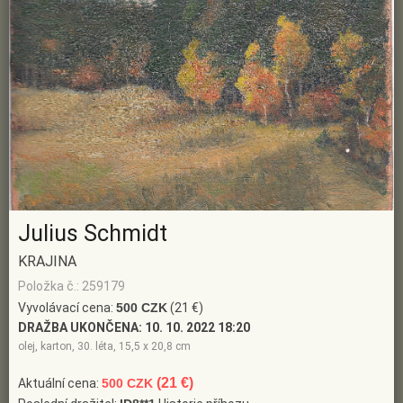
Julius Schmidt
KRAJINA
Položka č.: 259179
Vyvolávací cena:
500 CZK
(21 €)
DRAŽBA UKONČENA:
10. 10. 2022 18:20
olej, karton, 30. léta, 15,5 x 20,8 cm
(21 €)
Aktuální cena:
500 CZK