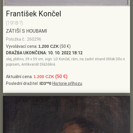
František Končel
(1918-?)
ZÁTIŠÍ S HOUBAMI
Položka č.: 260296
Vyvolávací cena:
1.200 CZK
(50 €)
DRAŽBA UKONČENA:
10. 10. 2022 18:12
olej, plátno, 39 x 59 cm, sign. LD Končel, rám, na zadní straně štítek Dílo s
popisem, Antikvariát Dlážděná
(50 €)
Aktuální cena:
1.200 CZK
Poslední dražitel:
ID3**0
Historie příhozu