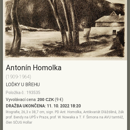
Antonín Homolka
(1909-1964)
LOĎKY U BŘEHU
Položka č.: 193535
Vyvolávací cena:
200 CZK
(9 €)
DRAŽBA UKONČENA:
11. 10. 2022 18:20
litografie, 26,3 x 38,7 cm, sign. PD Ant. Homolka, Antikvariát Dlážděná, žák
prof. Bendy na UPŠ v Praze, prof. W. Nowaka a T. F. Šimona na AVU tamtéž,
člen SČUG Hollar