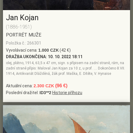
Jan Kojan
(1886-1951)
PORTRÉT MUŽE
Položka č.: 266301
Vyvolávací cena:
1.000 CZK
(42 €)
DRAŽBA UKONČENA:
10. 10. 2022 18:11
olej, plátno, 1914, 63,5 x 47 cm, sign. s přípisem na zadní straně, rám, na
zadní straně přípis: Maloval Jan Kojan za 10 z, u prof. …. Dokončeno 8.VII.
1914, Antikvariát Dlážděná, žák prof. Maška, E. Dítěte, V. Hynaise
(96 €)
Aktuální cena:
2.300 CZK
Poslední dražitel:
ID3**2
Historie příhozu