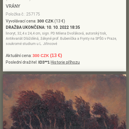
VRÁNY
Položka č.: 257175
Vyvolávací cena:
300 CZK
(13 €)
DRAŽBA UKONČENA:
10. 10. 2022 18:35
linoryt, 32,4 x 24,4 cm, sign. PD Milena Dvořáková, autorský tisk,
Antikvariát Dlážděná, žákyně prof. Bubeníčka a Frynty na SPŠG v Praze,
soukromé studium u L. Jiřincové
(13 €)
Aktuální cena:
300 CZK
Poslední dražitel:
ID3**1
Historie příhozu