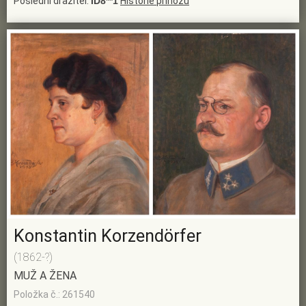
Poslední dražitel:
ID8**1
Historie příhozu
Konstantin Korzendörfer
(1862-?)
MUŽ A ŽENA
Položka č.: 261540