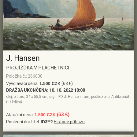
J. Hansen
PROJÍŽĎKA V PLACHETNICI
Položka č.: 266030
Vyvolávací cena:
1.500 CZK
(63 €)
DRAŽBA UKONČENA:
10. 10. 2022 18:08
olej, plátno, 34 x 55,5 cm, sign. PD J. Hansen, rám, poškozeno, Antikvariát
Dlážděná
(63 €)
Aktuální cena:
1.500 CZK
Poslední dražitel:
ID3**2
Historie příhozu