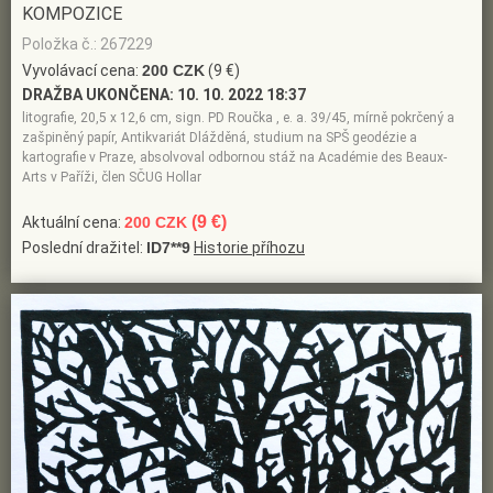
KOMPOZICE
Položka č.: 267229
Vyvolávací cena:
200 CZK
(9 €)
DRAŽBA UKONČENA:
10. 10. 2022 18:37
litografie, 20,5 x 12,6 cm, sign. PD Roučka , e. a. 39/45, mírně pokrčený a
zašpiněný papír, Antikvariát Dlážděná, studium na SPŠ geodézie a
kartografie v Praze, absolvoval odbornou stáž na Académie des Beaux-
Arts v Paříži, člen SČUG Hollar
(9 €)
Aktuální cena:
200 CZK
Poslední dražitel:
ID7**9
Historie příhozu