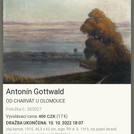
Antonín Gottwald
OD CHARVÁT U OLOMOUCE
Položka č.: 265027
Vyvolávací cena:
400 CZK
(17 €)
DRAŽBA UKONČENA:
10. 10. 2022 18:07
olej karton, 1915, 42,5 x 62 cm, sign. PD A. G. 1915, na zadní straně