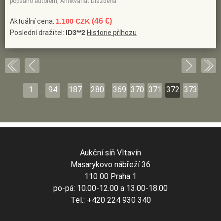
popsáno autorem, Antikvariát Dlážděná
(46 €)
Aktuální cena:
1.100 CZK
Poslední dražitel:
ID3**2
Historie příhozu
1
...
94
...
187
...
280
...
369
370
371
372
373
Aukční síň Vltavín
Masarykovo nábřeží 36
110 00 Praha 1
po-pá: 10.00-12.00 a 13.00-18.00
Tel.: +420 224 930 340