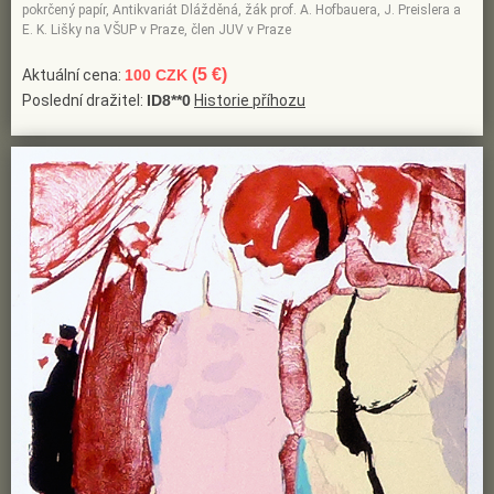
pokrčený papír, Antikvariát Dlážděná, žák prof. A. Hofbauera, J. Preislera a
E. K. Lišky na VŠUP v Praze, člen JUV v Praze
(5 €)
Aktuální cena:
100 CZK
Poslední dražitel:
ID8**0
Historie příhozu