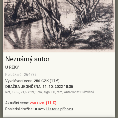
Neznámý autor
U ŘEKY
Položka č.: 264739
Vyvolávací cena:
250 CZK
(11 €)
DRAŽBA UKONČENA:
11. 10. 2022 18:35
lept, 1965, 21,5 x 29,5 cm, sign. PD, rám, Antikvariát Dlážděná
(11 €)
Aktuální cena:
250 CZK
Poslední dražitel:
ID4**2
Historie příhozu