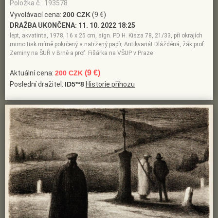
Položka č.: 193578
Vyvolávací cena:
200 CZK
(9 €)
DRAŽBA UKONČENA:
11. 10. 2022 18:25
lept, akvatinta, 1978, 16 x 25 cm, sign. PD H. Kisza 78, 21/33, při okrajích
mimo tisk mírně pokrčený a natržený papír, Antikvariát Dlážděná, žák prof.
Zeminy na ŠUŘ v Brně a prof. Fišárka na VŠUP v Praze
(9 €)
Aktuální cena:
200 CZK
Poslední dražitel:
ID5**8
Historie příhozu